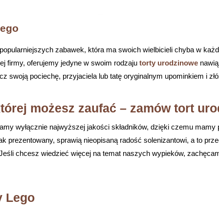
Lego
ajpopularniejszych zabawek, która ma swoich wielbicieli chyba w ka
j firmy, oferujemy jedyne w swoim rodzaju
torty urodzinowe
nawią
cz swoją pociechę, przyjaciela lub tatę oryginalnym upominkiem i złó
 której możesz zaufać – zamów tort ur
amy wyłącznie najwyższej jakości składników, dzięki czemu mamy 
jak prezentowany, sprawią nieopisaną radość solenizantowi, a to prz
 Jeśli chcesz wiedzieć więcej na temat naszych wypieków, zachęc
y Lego