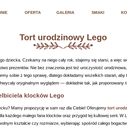
MNIE
OFERTA
GALERIA
SMAKI
KO
Tort urodzinowy Lego
go dziecka. Czekamy na niego cały rok, stajemy się starsi, a więc w
two prezentów. Nie bez znaczenia jest też uroczystość urodzinowa, 
emy sobie z tego sprawę, dlatego dokładamy wszelkich starań, aby t
chwycały oryginalnym wyglądem — dokładnie tak, jak proponowany
elbiciela klocków Lego
ecku? Mamy propozycję w sam raz dla Ciebie! Oferujemy
tort urod
dla każdego małego fana klocków oraz przygód tej kultowej serii. W
olnym kształcie czy rozmiarze, wybierając spośród całego bogactw